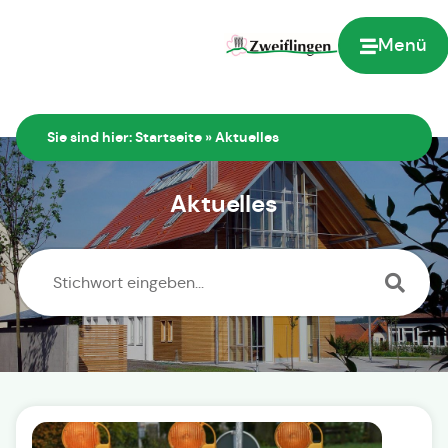
Inhalt
springen
Menü
Sie sind hier:
Startseite
»
Aktuelles
Aktuelles