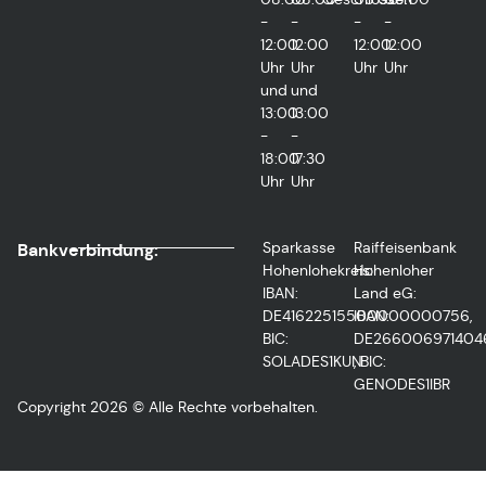
-
-
-
-
12:00
12:00
12:00
12:00
Uhr
Uhr
Uhr
Uhr
und
und
13:00
13:00
-
-
18:00
17:30
Uhr
Uhr
Sparkasse
Raiffeisenbank
Bankverbindung:
Hohenlohekreis:
Hohenloher
IBAN:
Land eG:
DE41622515500000000756,
IBAN:
BIC:
DE266006971404
SOLADES1KUN
, BIC:
GENODES1IBR
Copyright 2026 © Alle Rechte vorbehalten.