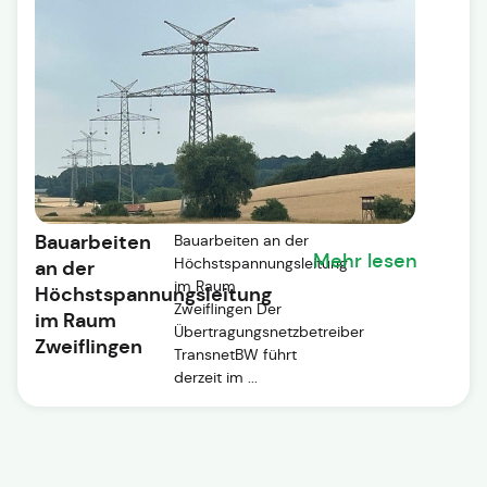
Bauarbeiten
Bauarbeiten an der
Mehr lesen
Höchstspannungsleitung
an der
im Raum
Höchstspannungsleitung
Zweiflingen Der
im Raum
Übertragungsnetzbetreiber
Zweiflingen
TransnetBW führt
derzeit im ...