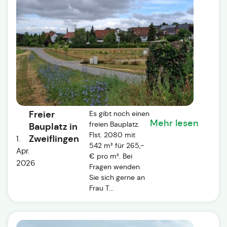
Freier
Es gibt noch einen
Mehr lesen
freien Bauplatz.
Bauplatz in
Flst. 2080 mit
Zweiflingen
1.
542 m² für 265,-
Apr.
€ pro m². Bei
2026
Fragen wenden
Sie sich gerne an
Frau T...