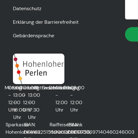
Datenschutz
Erklärung der Barrierefreiheit
Gebärdensprache
Montag
08:00
und
Dienstag
08:00
und
Mittwoch
Geschlossen
Donnerstag
08:00
Freitag
08:00
-
13:00
-
13:00
-
-
12:00
-
12:00
-
12:00
12:00
Uhr
18:00
Uhr
17:30
Uhr
Uhr
Uhr
Uhr
Sparkasse
IBAN:
Raiffeisenbank
IBAN:
Hohenlohekreis:
DE41622515500000000756,
Hohenloher
DE26600697140460246003