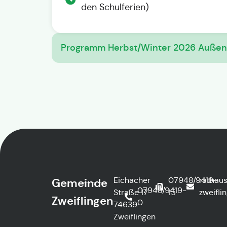
den Schulferien)
Programm Herbst/Winter 2026 Außens
Eichacher
07948/9419-
rathau
Gemeinde
07948/9419-
Straße 17
15
zweifli
Zweiflingen
0
74639
Zweiflingen