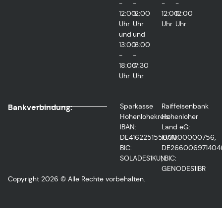
-
-
-
-
12:00
12:00
12:00
12:00
Uhr
Uhr
Uhr
Uhr
und
und
13:00
13:00
-
-
18:00
17:30
Uhr
Uhr
Sparkasse
Raiffeisenbank
Bankverbindung:
Hohenlohekreis:
Hohenloher
IBAN:
Land eG:
DE41622515500000000756,
IBAN:
BIC:
DE266006971404
SOLADES1KUN
, BIC:
GENODES1IBR
Copyright 2026 © Alle Rechte vorbehalten.