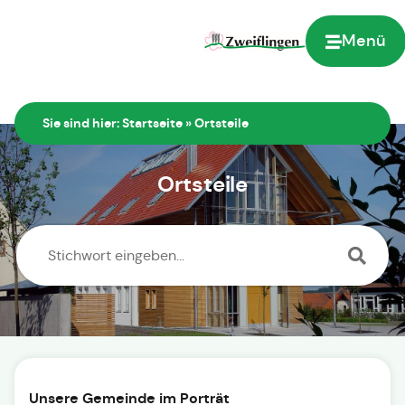
Inhalt
springen
Menü
Sie sind hier:
Startseite
»
Ortsteile
Ortsteile
Unsere Gemeinde im Porträt