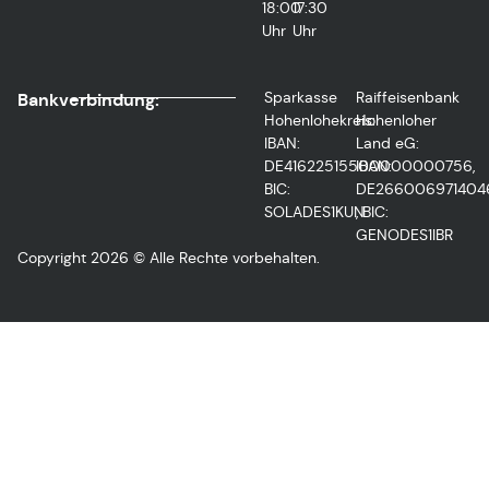
18:00
17:30
Uhr
Uhr
Sparkasse
Raiffeisenbank
Bankverbindung:
Hohenlohekreis:
Hohenloher
IBAN:
Land eG:
DE41622515500000000756,
IBAN:
BIC:
DE266006971404
SOLADES1KUN
, BIC:
GENODES1IBR
Copyright 2026 © Alle Rechte vorbehalten.