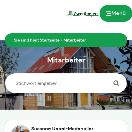
Inhalt
springen
Menü
Sie sind hier:
Startseite
»
Mitarbeiter
Mitarbeiter
Susanne Uebel-Madenciler