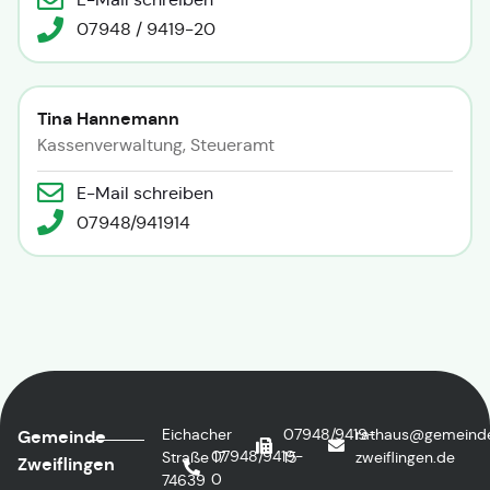
07948 / 9419-20
Tina Hannemann
Kassenverwaltung, Steueramt
E-Mail schreiben
07948/941914
Eichacher
07948/9419-
rathaus@gemeind
Gemeinde
07948/9419-
Straße 17
15
zweiflingen.de
Zweiflingen
0
74639